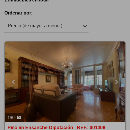
Ordenar por:
Precio (de mayor a menor)
Previous
Next
1
/
62
Piso en Ensanche-Diputación - REF.: 001408