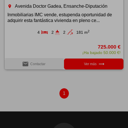
Avenida Doctor Gadea, Ensanche-Diputación
room
Inmobiliarias IMC vende, estupenda oportunidad de
adquirir esta fantástica vivienda en pleno ce...
2
4
2
2
181 m
725.000 €
¡Ha bajado 50.000 €!
email
trending_flat
Contactar
Ver más
1