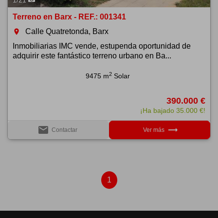
1
/
21
Terreno en Barx - REF.: 001341
Calle Quatretonda, Barx
room
Inmobiliarias IMC vende, estupenda oportunidad de
adquirir este fantástico terreno urbano en Ba...
2
9475 m
Solar
390.000 €
¡Ha bajado 35.000 €!
email
trending_flat
Contactar
Ver más
1