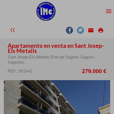
email
print
Apartamento en venta en Sant Josep-
Els Metalls
Sant Josep-Els Metalls (Port de Sagunt. Sagunt -
Sagunto)
279.000 €
REF.: 001442