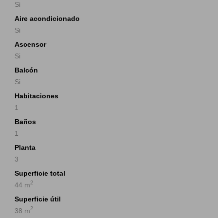
Si
Aire acondicionado
Si
Ascensor
Si
Balcón
Si
Habitaciones
1
Baños
1
Planta
3
Superficie total
2
44 m
Superficie útil
2
38 m