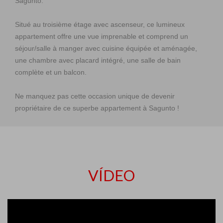
Sagunto.
Situé au troisième étage avec ascenseur, ce lumineux
appartement offre une vue imprenable et comprend un
séjour/salle à manger avec cuisine équipée et aménagée,
une chambre avec placard intégré, une salle de bain
complète et un balcon.
Ne manquez pas cette occasion unique de devenir
propriétaire de ce superbe appartement à Sagunto !
VÍDEO