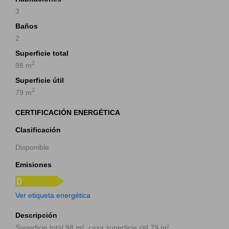
3
Baños
2
Superficie total
2
98 m
Superficie útil
2
79 m
CERTIFICACIÓN ENERGÉTICA
Clasificación
Disponible
Emisiones
Ver etiqueta energética
Descripción
Superficie total 98 m², casa superficie útil 79 m²,